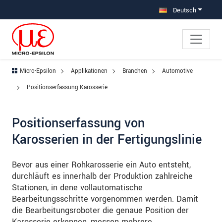
Direkt zur Hauptnavigation springen
Direkt zum Inhalt springen
Zur Unternavigation springen
Deutsch
Micro-Epsilon
Applikationen
Branchen
Automotive
Positionserfassung Karosserie
Positionserfassung von
Karosserien in der Fertigungslinie
Bevor aus einer Rohkarosserie ein Auto entsteht,
durchläuft es innerhalb der Produktion zahlreiche
Stationen, in dene vollautomatische
Bearbeitungsschritte vorgenommen werden. Damit
die Bearbeitungsroboter die genaue Position der
Karosserie erkennen, messen mehrere