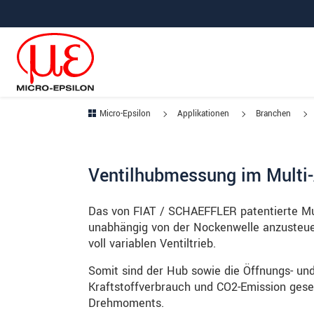
Direkt zur Hauptnavigation springen
Direkt zum Inhalt springen
Zur Unternavigation springen
Micro-Epsilon
Applikationen
Branchen
Ventilhubmessung im Multi-A
Das von FIAT / SCHAEFFLER patentierte Mult
unabhängig von der Nockenwelle anzusteuer
voll variablen Ventiltrieb.
Somit sind der Hub sowie die Öffnungs- und
Kraftstoffverbrauch und CO2-Emission gesen
Drehmoments.