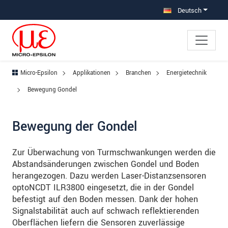
Direkt zur Hauptnavigation springen
Direkt zum Inhalt springen
Zur Unternavigation springen
Deutsch
Micro-Epsilon
Applikationen
Branchen
Energietechnik
Bewegung Gondel
Bewegung der Gondel
Zur Überwachung von Turmschwankungen werden die
Abstandsänderungen zwischen Gondel und Boden
herangezogen. Dazu werden Laser-Distanzsensoren
optoNCDT ILR3800 eingesetzt, die in der Gondel
befestigt auf den Boden messen. Dank der hohen
Signalstabilität auch auf schwach reflektierenden
Oberflächen liefern die Sensoren zuverlässige