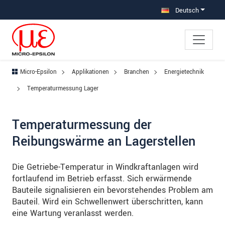
Direkt zur Hauptnavigation springen
Direkt zum Inhalt springen
Zur Unternavigation springen
Deutsch
Micro-Epsilon
Applikationen
Branchen
Energietechnik
Temperaturmessung Lager
Temperaturmessung der
Reibungswärme an Lagerstellen
Die Getriebe-Temperatur in Windkraftanlagen wird
fortlaufend im Betrieb erfasst. Sich erwärmende
Bauteile signalisieren ein bevorstehendes Problem am
Bauteil. Wird ein Schwellenwert überschritten, kann
eine Wartung veranlasst werden.