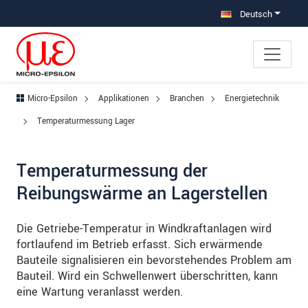
Direkt zur Hauptnavigation springen
Direkt zum Inhalt springen
Zur Unternavigation springen
Deutsch
Micro-Epsilon
Applikationen
Branchen
Energietechnik
Temperaturmessung Lager
Temperaturmessung der
Reibungswärme an Lagerstellen
Die Getriebe-Temperatur in Windkraftanlagen wird
fortlaufend im Betrieb erfasst. Sich erwärmende
Bauteile signalisieren ein bevorstehendes Problem am
Bauteil. Wird ein Schwellenwert überschritten, kann
eine Wartung veranlasst werden.