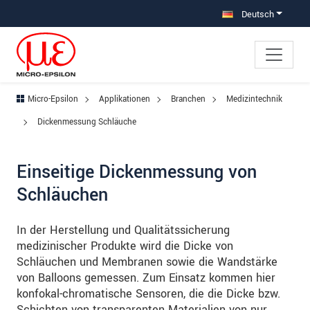
Direkt zur Hauptnavigation springen
Direkt zum Inhalt springen
Zur Unternavigation springen
Deutsch
Micro-Epsilon
Applikationen
Branchen
Medizintechnik
Dickenmessung Schläuche
Einseitige Dickenmessung von
Schläuchen
In der Herstellung und Qualitätssicherung
medizinischer Produkte wird die Dicke von
Schläuchen und Membranen sowie die Wandstärke
von Balloons gemessen. Zum Einsatz kommen hier
konfokal-chromatische Sensoren, die die Dicke bzw.
Schichten von transparenten Materialien von nur