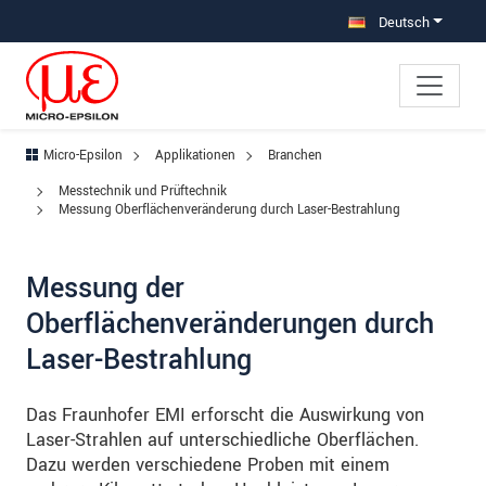
Direkt zur Hauptnavigation springen
Direkt zum Inhalt springen
Zur Unternavigation springen
Deutsch
Micro-Epsilon
Applikationen
Branchen
Messtechnik und Prüftechnik
Messung Oberflächenveränderung durch Laser-Bestrahlung
Messung der
Oberflächenveränderungen durch
Laser-Bestrahlung
Das Fraunhofer EMI erforscht die Auswirkung von
Laser-Strahlen auf unterschiedliche Oberflächen.
Dazu werden verschiedene Proben mit einem