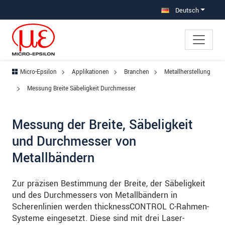
Direkt zur Hauptnavigation springen
Direkt zum Inhalt springen
Zur Unternavigation springen
Deutsch
Micro-Epsilon
Applikationen
Branchen
Metallherstellung
Messung Breite Säbeligkeit Durchmesser
Messung der Breite, Säbeligkeit
und Durchmesser von
Metallbändern
Zur präzisen Bestimmung der Breite, der Säbeligkeit
und des Durchmessers von Metallbändern in
Scherenlinien werden thicknessCONTROL C-Rahmen-
Systeme eingesetzt. Diese sind mit drei Laser-