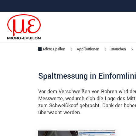
Direkt zur Hauptnavigation springen
Direkt zum Inhalt springen
Zur Unternavigation springen
Micro-Epsilon
Applikationen
Branchen
Spaltmessung in Einformlin
Vor dem Verschweißen von Rohren wird der 
Messwerte, wodurch sich die Lage des Mitte
zum Schweißkopf gebracht. Dank der hohen
überwacht werden.