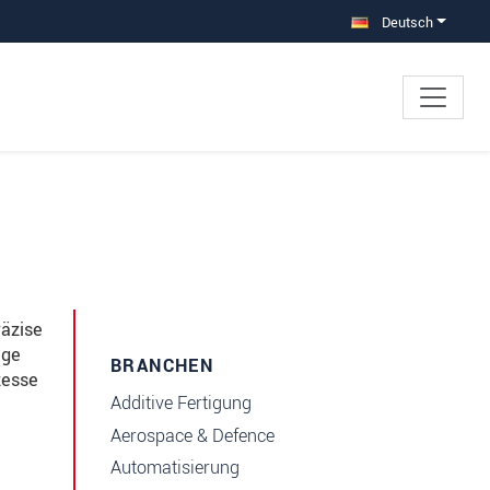
Deutsch
räzise
age
BRANCHEN
zesse
Additive Fertigung
Aerospace & Defence
Automatisierung