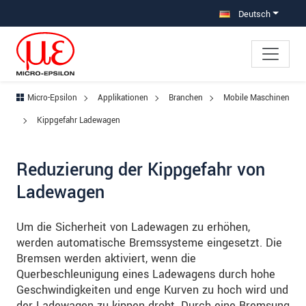
Direkt zur Hauptnavigation springen
Direkt zum Inhalt springen
Zur Unternavigation springen
Deutsch
Micro-Epsilon
Applikationen
Branchen
Mobile Maschinen
Kippgefahr Ladewagen
Reduzierung der Kippgefahr von
Ladewagen
Um die Sicherheit von Ladewagen zu erhöhen,
werden automatische Bremssysteme eingesetzt. Die
Bremsen werden aktiviert, wenn die
Querbeschleunigung eines Ladewagens durch hohe
Geschwindigkeiten und enge Kurven zu hoch wird und
der Ladewagen zu kippen droht. Durch eine Bremsung