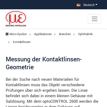
Direkt zur Hauptnavigation springen
Direkt zum Inhalt springen
Deutsch
Micro-Epsilon
Applikationen
Branchen
Ophthalmik
Kontaktlinsen
Messung der Kontaktlinsen-
Geometrie
Bei der Suche nach neuen Materialien für
Kontaktlinsen muss das Objekt verschiedene
Prüfungen über sich ergehen lassen. Die Linse
befindet sich dabei in einem kleinen Gehäuse mit
Salzlösung. Mit dem optoCONTROL 2600 werden die
Linsen berührungslos in dem Gehäuse auf