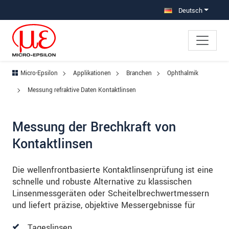
Direkt zur Hauptnavigation springen
Direkt zum Inhalt springen
Deutsch
Micro-Epsilon
Applikationen
Branchen
Ophthalmik
Messung refraktive Daten Kontaktlinsen
Messung der Brechkraft von
Kontaktlinsen
Die wellenfrontbasierte Kontaktlinsenprüfung ist eine
schnelle und robuste Alternative zu klassischen
Linsenmessgeräten oder Scheitelbrechwertmessern
und liefert präzise, objektive Messergebnisse für
Tageslinsen