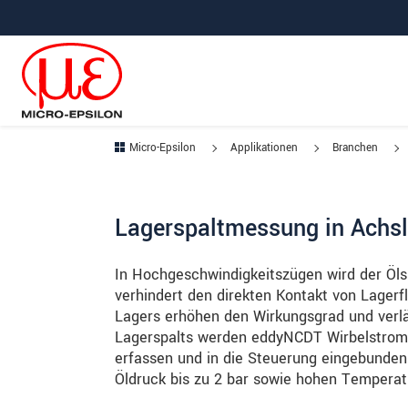
Direkt zur Hauptnavigation springen
Direkt zum Inhalt springen
Zur Unternavigation springen
Micro-Epsilon
Applikationen
Branchen
Lagerspaltmessung in Achs
In Hochgeschwindigkeitszügen wird der Ölsp
verhindert den direkten Kontakt von Lagerf
Lagers erhöhen den Wirkungsgrad und verl
Lagerspalts werden eddyNCDT Wirbelstromw
erfassen und in die Steuerung eingebunden
Öldruck bis zu 2 bar sowie hohen Temperat