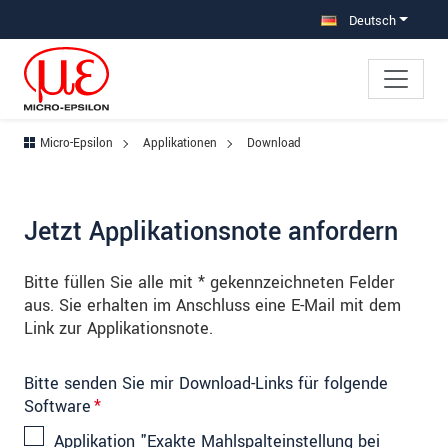
Direkt zur Hauptnavigation springen
Direkt zum Inhalt springen
Zur Unternavigation springen
Deutsch
Micro-Epsilon
Applikationen
Download
Jetzt Applikationsnote anfordern
Bitte füllen Sie alle mit * gekennzeichneten Felder
aus. Sie erhalten im Anschluss eine E-Mail mit dem
Link zur Applikationsnote.
Bitte senden Sie mir Download-Links für folgende
Software
*
Applikation "Exakte Mahlspalteinstellung bei