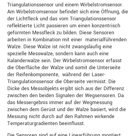
Wir behandeln Ihre Daten vertraulich. Bitte lesen Sie
Triangulationssensor und einem Wirbelstromsensor.
dazu unsere
Datenschutzerklärung
.
Am Wirbelstromsensor befindet sich eine Öffnung, die
der Lichtfleck und das vom Triangulationssensor
reflektierte Licht passieren um einen konzentrisch
SENDEN
geformten Messfleck zu bilden. Diese Sensoren
arbeiten in Kombination mit einer materialführenden
Walze. Diese Walze ist nicht zwangsläufig eine
spezielle Messwalze, sondern kann auch eine
Kalanderwalze sein. Der Wirbelstromsensor erfasst
die Oberfläche der Walze und somit die Unterseite
der Reifenkomponente, während der Laser-
Triangulationssensor die Oberseite vermisst. Die
Dicke des Messobjekts ergibt sich aus der Differenz
zwischen den beiden Signalen der Wegsensoren. Da
das Messergebnis immer auf der Wegmessung
zwischen dem Gerüst und der Walze basiert, wird die
Messung nicht durch auf den Rahmen wirkende
Temperaturgradienten beeinflusst.
Die Sensoren sind auf eine Linearführung montiert