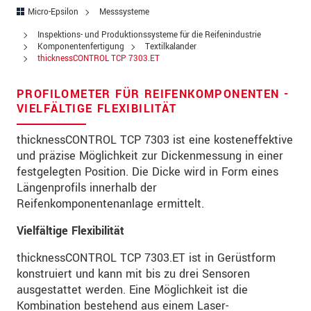
Straße
Micro-Epsilon
Messsysteme
PLZ
Inspektions- und Produktionssysteme für die Reifenindustrie
Komponentenfertigung
Textilkalander
thicknessCONTROL TCP 7303.ET
Ort
*
Land
*
PROFILOMETER FÜR REIFENKOMPONENTEN -
VIELFÄLTIGE FLEXIBILITÄT
Telefon
thicknessCONTROL TCP 7303 ist eine kosteneffektive
Email
*
und präzise Möglichkeit zur Dickenmessung in einer
festgelegten Position. Die Dicke wird in Form eines
Nachricht
*
Längenprofils innerhalb der
Reifenkomponentenanlage ermittelt.
Vielfältige Flexibilität
Bitte halten Sie mich per Mail über
thicknessCONTROL TCP 7303.ET ist in Gerüstform
Produktinnovationen auf dem Laufenden
konstruiert und kann mit bis zu drei Sensoren
ausgestattet werden. Eine Möglichkeit ist die
* Pflichtangaben
Kombination bestehend aus einem Laser-