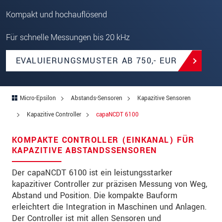
PLZ
Kompakt und hochauflösend
Ort
*
Für schnelle Messungen bis 20 kHz
Land
*
EVALUIERUNGSMUSTER AB 750,- EUR
Telefon
Email
*
Micro-Epsilon
Abstands-Sensoren
Kapazitive Sensoren
Kapazitive Controller
capaNCDT 6100
Nachricht
*
KOMPAKTE CONTROLLER (EINKANAL) FÜR
KAPAZITIVE ABSTANDSSENSOREN
Bitte halten Sie mich per Mail über
Der capaNCDT 6100 ist ein leistungsstarker
Produktinnovationen auf dem Laufenden
kapazitiver Controller zur präzisen Messung von Weg,
Abstand und Position. Die kompakte Bauform
* Pflichtangaben
erleichtert die Integration in Maschinen und Anlagen.
Wir behandeln Ihre Daten vertraulich. Bitte lesen Sie
Der Controller ist mit allen Sensoren und