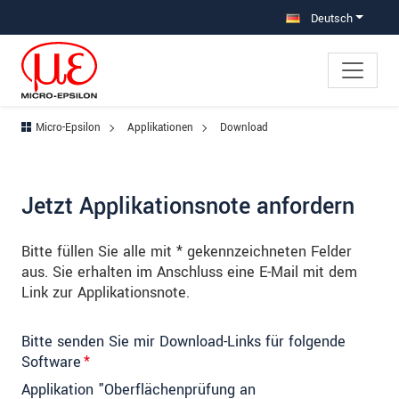
Direkt zur Hauptnavigation springen
Direkt zum Inhalt springen
Zur Unternavigation springen
Deutsch
Micro-Epsilon
Applikationen
Download
Jetzt Applikationsnote anfordern
Bitte füllen Sie alle mit * gekennzeichneten Felder
aus. Sie erhalten im Anschluss eine E-Mail mit dem
Link zur Applikationsnote.
Bitte senden Sie mir Download-Links für folgende
Software
*
Applikation "Oberflächenprüfung an