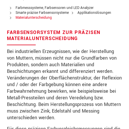
Straße
Farbmesssysteme, Farbsensoren und LED Analyzer
PLZ
Smarte präzise Farbsensorsysteme
Applikationslösungen
Materialunterscheidung
Ort
*
FARBSENSORSYSTEM ZUR PRÄZISEN
Land
*
MATERIALUNTERSCHEIDUNG
Telefon
Bei industriellen Erzeugnissen, wie der Herstellung
von Muttern, müssen nicht nur die Grundfarben von
Email
*
Produkten, sondern auch Materialien und
Beschichtungen erkannt und differenziert werden.
Nachricht
*
Veränderungen der Oberflächenstruktur, der Reflexion
und / oder der Farbgebung können eine andere
Farbwahrnehmung bewirken, wie beispielsweise bei
Metall-Pressteilen und deren Veredelung bzw.
Bitte halten Sie mich per Mail über
Beschichtung. Beim Herstellungsprozess von Muttern
Produktinnovationen auf dem Laufenden
muss zwischen Zink, Edelstahl und Messing
unterschieden werden.
* Pflichtangaben
Für diese präzisen Farbvergleichsmessungen sind die