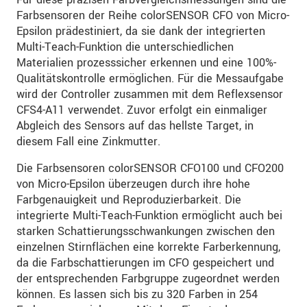
Wir behandeln Ihre Daten vertraulich. Bitte lesen Sie
Farbsensoren der Reihe colorSENSOR CFO von Micro-
dazu unsere
Datenschutzerklärung
.
Epsilon prädestiniert, da sie dank der integrierten
Multi-Teach-Funktion die unterschiedlichen
Materialien prozesssicher erkennen und eine 100%-
SENDEN
Qualitätskontrolle ermöglichen. Für die Messaufgabe
wird der Controller zusammen mit dem Reflexsensor
CFS4-A11 verwendet. Zuvor erfolgt ein einmaliger
Abgleich des Sensors auf das hellste Target, in
diesem Fall eine Zinkmutter.
Die Farbsensoren colorSENSOR CFO100 und CFO200
von Micro-Epsilon überzeugen durch ihre hohe
Farbgenauigkeit und Reproduzierbarkeit. Die
integrierte Multi-Teach-Funktion ermöglicht auch bei
starken Schattierungsschwankungen zwischen den
einzelnen Stirnflächen eine korrekte Farberkennung,
da die Farbschattierungen im CFO gespeichert und
der entsprechenden Farbgruppe zugeordnet werden
können. Es lassen sich bis zu 320 Farben in 254