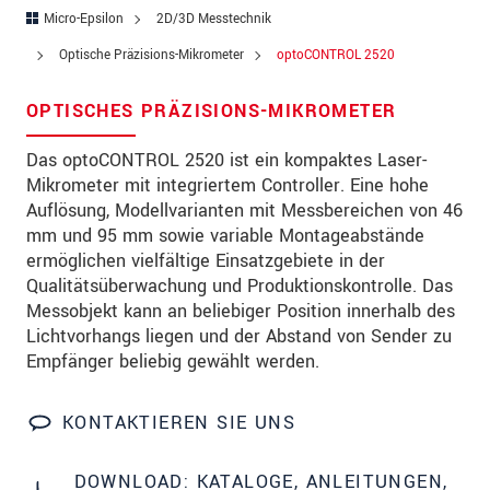
PLZ
Micro-Epsilon
2D/3D Messtechnik
Optische Präzisions-Mikrometer
optoCONTROL 2520
Ort
*
OPTISCHES PRÄZISIONS-MIKROMETER
Land
*
Das optoCONTROL 2520 ist ein kompaktes Laser-
Telefon
Mikrometer mit integriertem Controller. Eine hohe
Email
*
Auflösung, Modellvarianten mit Messbereichen von 46
mm und 95 mm sowie variable Montageabstände
Nachricht
*
ermöglichen vielfältige Einsatzgebiete in der
Qualitätsüberwachung und Produktionskontrolle. Das
Messobjekt kann an beliebiger Position innerhalb des
Lichtvorhangs liegen und der Abstand von Sender zu
Bitte halten Sie mich per Mail über
Empfänger beliebig gewählt werden.
Produktinnovationen auf dem Laufenden
KONTAKTIEREN SIE UNS
* Pflichtangaben
Wir behandeln Ihre Daten vertraulich. Bitte lesen Sie
DOWNLOAD: KATALOGE, ANLEITUNGEN,